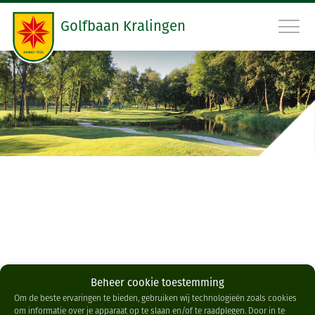
Golfbaan Kralingen
010 45 22 475
RESERVEER STARTTIJD
GOLFBAAN
GOLFSCHOOL
RESTAURANT
GOLFCLUB
Beheer cookie toestemming
CONTACT
Om de beste ervaringen te bieden, gebruiken wij technologieën zoals cookies
om informatie over je apparaat op te slaan en/of te raadplegen. Door in te