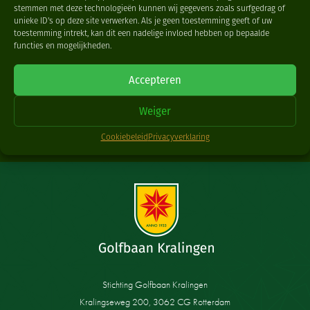
stemmen met deze technologieën kunnen wij gegevens zoals surfgedrag of
BAANSTATUS
unieke ID's op deze site verwerken. Als je geen toestemming geeft of uw
toestemming intrekt, kan dit een nadelige invloed hebben op bepaalde
functies en mogelijkheden.
ZA 08 AUG 2026
20
BAAN OPEN
07:30
Accepteren
WEDSTRIJD
NEE
QUALIFYING
JA
Weiger
MEER BAANINFO
Cookiebeleid
Privacyverklaring
Stichting Golfbaan Kralingen
Kralingseweg 200, 3062 CG Rotterdam