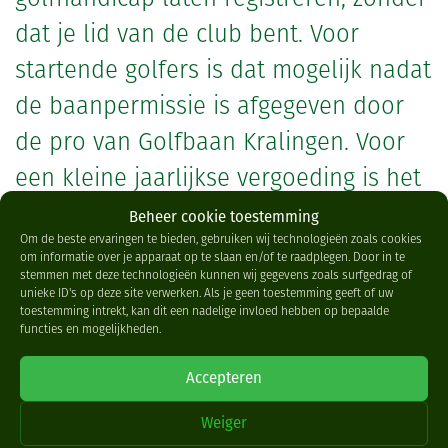
dat je lid van de club bent. Voor
startende golfers is dat mogelijk nadat
de baanpermissie is afgegeven door
de pro van Golfbaan Kralingen. Voor
een kleine jaarlijkse vergoeding is het
mogelijk om de handicapregistratie
Beheer cookie toestemming
Om de beste ervaringen te bieden, gebruiken wij technologieën zoals cookies
door Golfclub Kralingen te laten
om informatie over je apparaat op te slaan en/of te raadplegen. Door in te
stemmen met deze technologieën kunnen wij gegevens zoals surfgedrag of
verzorgen.
unieke ID's op deze site verwerken. Als je geen toestemming geeft of uw
toestemming intrekt, kan dit een nadelige invloed hebben op bepaalde
functies en mogelijkheden.
Ga naar de
website van Golfclub Kralingen
voor meer
Accepteren
informatie hierover.
Weiger