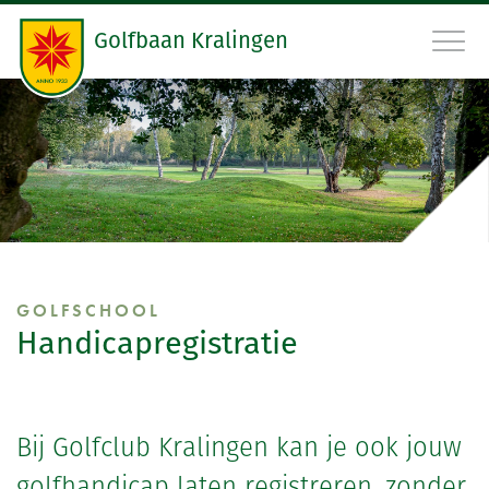
Golfbaan Kralingen
010 45 22 475
RESERVEER STARTTIJD
GOLFBAAN
GOLFSCHOOL
GOLFSCHOOL
Handicapregistratie
RESTAURANT
GOLFCLUB
Bij Golfclub Kralingen kan je ook jouw
CONTACT
golfhandicap laten registreren, zonder