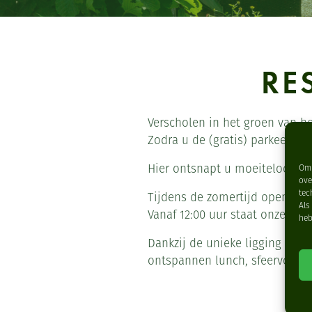
RE
Verscholen in het groen van he
Zodra u de (gratis) parkeerplaa
Hier ontsnapt u moeiteloos aan
Om 
ove
tec
Tijdens de zomertijd openen wi
Als
Vanaf 12:00 uur staat onze keuk
heb
Dankzij de unieke ligging en u
ontspannen lunch, sfeervol din