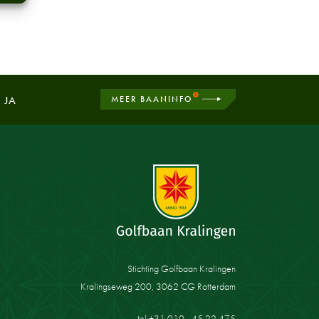
G
JA
MEER BAANINFO
Stichting Golfbaan Kralingen
Kralingseweg 200, 3062 CG Rotterdam
tel +31 010 - 45 22 475