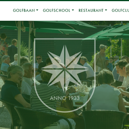
GOLFBAAN
GOLFSCHOOL
RESTAURANT
GOLFCL