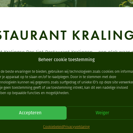
STAURANT KRALIN
t Kralingse Bos ligt Restaurant Kralingen – een plek waar d
ts verlaat, stapt u direct de rust en natuur in.
Beheer cookie toestemming
 de drukte, met een prachtig uitzicht over de golfbaan als
de beste ervaringen te bieden, gebruiken wij technologieën zoals cookies om informa
r je apparaat op te slaan en/of te raadplegen. Door in te stemmen met deze
hnologieën kunnen wij gegevens zoals surfgedrag of unieke ID's op deze site verwerke
j onze deuren al om 09:00 uur, in de wintertijd bent u va
 je geen toestemming geeft of uw toestemming intrekt, kan dit een nadelige invloed
en dagelijks voor u klaar voor lunch en diner.
ben op bepaalde functies en mogelijkheden.
itstekende bereikbaarheid is Restaurant Kralingen het hele
er, of een geslaagde vergadering, feest of bijeenkomst.
Accepteren
Weiger
Cookiebeleid
Privacyverklaring