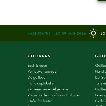
BAANSTATUS
ZO 09 AUG 2026
22
GOLFBAAN
GOL
Bedrijfsleden
Golfle
Vertrouwenspersoon
Handic
De golfbaan
De Gol
Handicaptabellen
Tariev
Reglementen en Algemene
Golfle
Voorwaarden Golfbaan Kralingen
Leren 
Oefenfaciliteiten
Golfcli