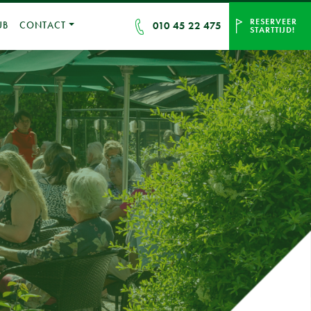
RESERVEER
010 45 22 475
UB
CONTACT
STARTTIJD!