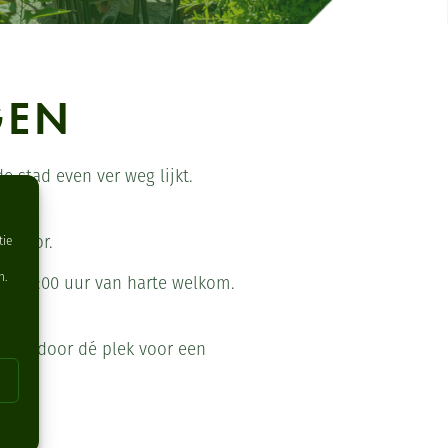
GEN
e stad even ver weg lijkt.
 decor.
tie
n.
naf 10:00 uur van harte welkom.
 jaar door dé plek voor een