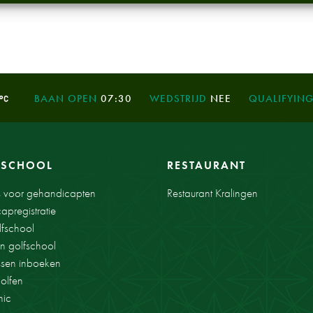
BAAN OPEN
07:30
WEDSTRIJD
NEE
QUALIFYIN
FSCHOOL
RESTAURANT
s voor gehandicapten
Restaurant Kralingen
apregistratie
fschool
en golfschool
ssen inboeken
golfen
nic