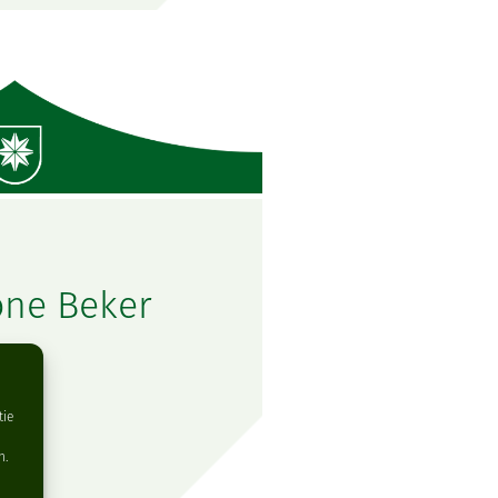
one Beker
tie
n.