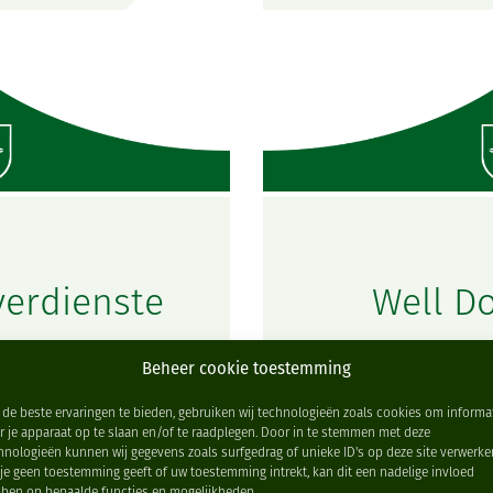
verdienste
Well D
Beheer cookie toestemming
de beste ervaringen te bieden, gebruiken wij technologieën zoals cookies om informa
r je apparaat op te slaan en/of te raadplegen. Door in te stemmen met deze
hnologieën kunnen wij gegevens zoals surfgedrag of unieke ID's op deze site verwerke
 je geen toestemming geeft of uw toestemming intrekt, kan dit een nadelige invloed
ben op bepaalde functies en mogelijkheden.