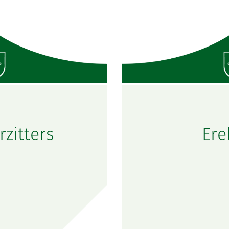
zitters
Ere