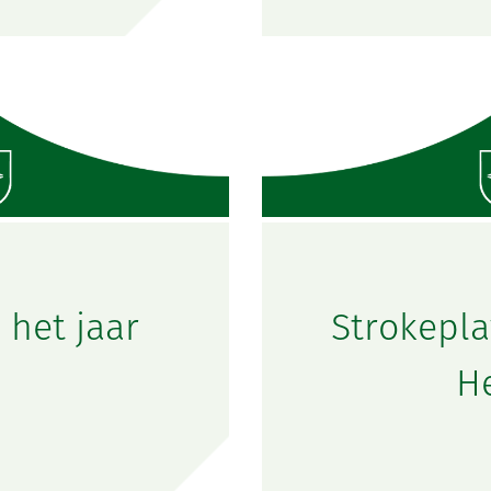
 het jaar
Strokepl
H