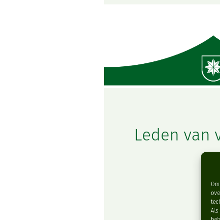
Leden van 
Om 
ove
tec
Als
heb