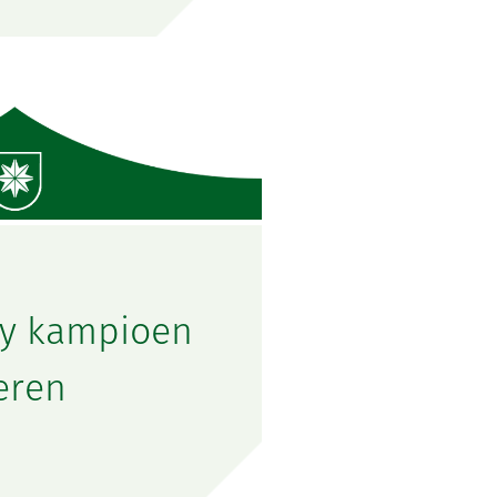
ay kampioen
eren