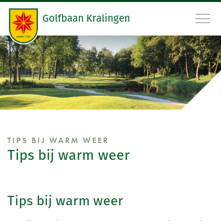
Golfbaan Kralingen
010 45 22 475
RESERVEER STARTTIJD
GOLFBAAN
GOLFSCHOOL
TIPS BIJ WARM WEER
Tips bij warm weer
RESTAURANT
GOLFCLUB
Tips bij warm weer
CONTACT