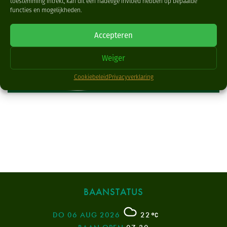
toestemming intrekt, kan dit een nadelige invloed hebben op bepaalde
functies en mogelijkheden.
Accepteren
Weiger
Cookiebeleid
Privacyverklaring
BAANSTATUS
DO 06 AUG 2026
22