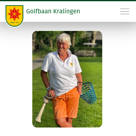
Golfbaan Kralingen
010 45 22 475
RESERVEER STARTTIJD
GOLFBAAN
GOLFSCHOOL
RESTAURANT
GOLFCLUB
CONTACT